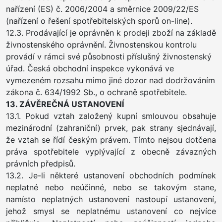
nařízení (ES) č. 2006/2004 a směrnice 2009/22/ES
(nařízení o řešení spotřebitelských sporů on-line).
12.3. Prodávající je oprávněn k prodeji zboží na základě
živnostenského oprávnění. Živnostenskou kontrolu
provádí v rámci své působnosti příslušný živnostenský
úřad. Česká obchodní inspekce vykonává ve
vymezeném rozsahu mimo jiné dozor nad dodržováním
zákona č. 634/1992 Sb., o ochraně spotřebitele.
13. ZÁVĚREČNÁ USTANOVENÍ
13.1. Pokud vztah založený kupní smlouvou obsahuje
mezinárodní (zahraniční) prvek, pak strany sjednávají,
že vztah se řídí českým právem. Tímto nejsou dotčena
práva spotřebitele vyplývající z obecně závazných
právních předpisů.
13.2. Je-li některé ustanovení obchodních podmínek
neplatné nebo neúčinné, nebo se takovým stane,
namísto neplatných ustanovení nastoupí ustanovení,
jehož smysl se neplatnému ustanovení co nejvíce