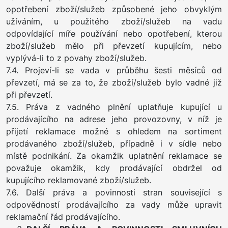
opotřebení zboží/služeb způsobené jeho obvyklým
užíváním, u použitého zboží/služeb na vadu
odpovídající míře používání nebo opotřebení, kterou
zboží/služeb mělo při převzetí kupujícím, nebo
vyplývá-li to z povahy zboží/služeb.
7.4. Projeví-li se vada v průběhu šesti měsíců od
převzetí, má se za to, že zboží/služeb bylo vadné již
při převzetí.
7.5. Práva z vadného plnění uplatňuje kupující u
prodávajícího na adrese jeho provozovny, v níž je
přijetí reklamace možné s ohledem na sortiment
prodávaného zboží/služeb, případně i v sídle nebo
místě podnikání. Za okamžik uplatnění reklamace se
považuje okamžik, kdy prodávající obdržel od
kupujícího reklamované zboží/služeb.
7.6. Další práva a povinnosti stran související s
odpovědností prodávajícího za vady může upravit
reklamační řád prodávajícího.