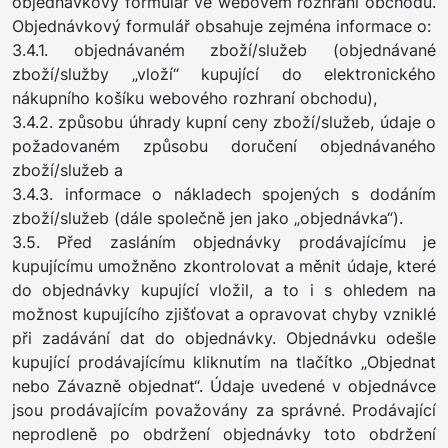
objednávkový formulář ve webovém rozhraní obchodu.
Objednávkový formulář obsahuje zejména informace o:
3.4.1. objednávaném zboží/služeb (objednávané
zboží/služby „vloží“ kupující do elektronického
nákupního košíku webového rozhraní obchodu),
3.4.2. způsobu úhrady kupní ceny zboží/služeb, údaje o
požadovaném způsobu doručení objednávaného
zboží/služeb a
3.4.3. informace o nákladech spojených s dodáním
zboží/služeb (dále společně jen jako „objednávka“).
3.5. Před zasláním objednávky prodávajícímu je
kupujícímu umožněno zkontrolovat a měnit údaje, které
do objednávky kupující vložil, a to i s ohledem na
možnost kupujícího zjišťovat a opravovat chyby vzniklé
při zadávání dat do objednávky. Objednávku odešle
kupující prodávajícímu kliknutím na tlačítko „Objednat
nebo Závazně objednat“. Údaje uvedené v objednávce
jsou prodávajícím považovány za správné. Prodávající
neprodleně po obdržení objednávky toto obdržení