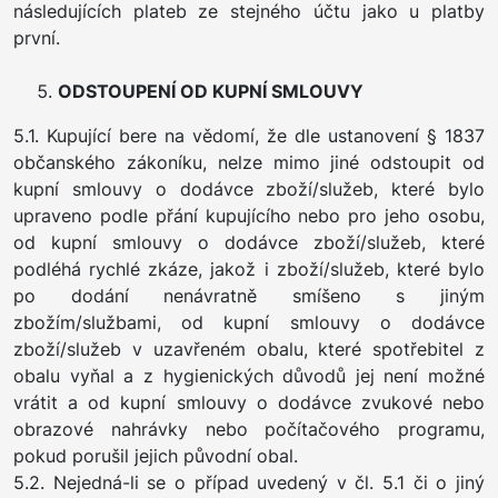
následujících plateb ze stejného účtu jako u platby
první.
ODSTOUPENÍ OD KUPNÍ SMLOUVY
5.1. Kupující bere na vědomí, že dle ustanovení § 1837
občanského zákoníku, nelze mimo jiné odstoupit od
kupní smlouvy o dodávce zboží/služeb, které bylo
upraveno podle přání kupujícího nebo pro jeho osobu,
od kupní smlouvy o dodávce zboží/služeb, které
podléhá rychlé zkáze, jakož i zboží/služeb, které bylo
po dodání nenávratně smíšeno s jiným
zbožím/službami, od kupní smlouvy o dodávce
zboží/služeb v uzavřeném obalu, které spotřebitel z
obalu vyňal a z hygienických důvodů jej není možné
vrátit a od kupní smlouvy o dodávce zvukové nebo
obrazové nahrávky nebo počítačového programu,
pokud porušil jejich původní obal.
5.2. Nejedná-li se o případ uvedený v čl. 5.1 či o jiný