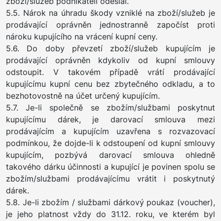
zboží/služeb podnikateli odeslal.
5.5. Nárok na úhradu škody vzniklé na zboží/služeb je
prodávající oprávněn jednostranně započíst proti
nároku kupujícího na vrácení kupní ceny.
5.6. Do doby převzetí zboží/služeb kupujícím je
prodávající oprávněn kdykoliv od kupní smlouvy
odstoupit. V takovém případě vrátí prodávající
kupujícímu kupní cenu bez zbytečného odkladu, a to
bezhotovostně na účet určený kupujícím.
5.7. Je-li společně se zbožím/službami poskytnut
kupujícímu dárek, je darovací smlouva mezi
prodávajícím a kupujícím uzavřena s rozvazovací
podmínkou, že dojde-li k odstoupení od kupní smlouvy
kupujícím, pozbývá darovací smlouva ohledně
takového dárku účinnosti a kupující je povinen spolu se
zbožím/službami prodávajícímu vrátit i poskytnutý
dárek.
5.8. Je-li zbožím / službami dárkový poukaz (voucher),
je jeho platnost vždy do 31.12. roku, ve kterém byl