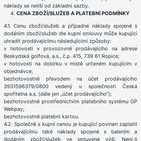
náklady se neliší od základní sazby.
CENA ZBOŽÍ/SLUŽEB A PLATEBNÍ PODMÍNKY
4.1. Cenu zboží/služeb a případné náklady spojené s
dodáním zboží/služeb dle kupní smlouvy může kupující
uhradit prodávajícímu následujícími způsoby:
v hotovosti v provozovně prodávajícího na adrese
Beskydská golfová, a.s., č.p. 415, 739 61 Ropice;
v hotovosti na dobírku v místě určeném kupujícím v
objednávce;
bezhotovostně převodem na účet prodávajícího
3931596379/0800 vedený u společnosti Česká
spořitelna a.s. (dále jen „účet prodávajícího“);
bezhotovostně prostřednictvím platebního systému GP
Webpay;
bezhotovostně platební kartou.
4.2. Společně s kupní cenou je kupující povinen zaplatit
prodávajícímu také náklady spojené s balením a
dodáním zboží/služeb ve smluvené výši. Není-li