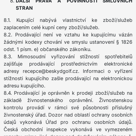
DALŠÍ PRÁVA A POVINNOSTI SMLUVNÍCH
STRAN
8.1. Kupující nabývá vlastnictví ke zboží/služeb
zaplacením celé kupní ceny zboží/služeb.
8.2. Prodávající není ve vztahu ke kupujícímu vázán
žádnými kodexy chování ve smyslu ustanovení § 1826
odst. 1 písm. e) občanského zákoníku.
8.3. Mimosoudní vyřizování stížností spotřebitelů
zajišťuje prodávající prostřednictvím elektronické
adresy recepce@beskydgolf.cz. Informaci o vyřízení
stížnosti kupujícího zašle prodávající na elektronickou
adresu kupujícího.
8.4. Prodávající je oprávněn k prodeji zboží/služeb na
základě živnostenského oprávnění. Živnostenskou
kontrolu provádí v rámci své působnosti příslušný
živnostenský úřad. Dozor nad oblastí ochrany osobních
údajů vykonává Úřad pro ochranu osobních údajů.
Česká obchodní inspekce vykonává ve vymezeném