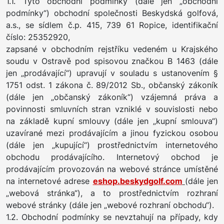
1.1. Tyto obchodní podmínky (dále jen „obchodní
podmínky“) obchodní společnosti Beskydská golfová,
a.s., se sídlem č.p. 415, 739 61 Ropice, identifikační
číslo: 25352920,
zapsané v obchodním rejstříku vedeném u Krajského
soudu v Ostravě pod spisovou značkou B 1463 (dále
jen „prodávající“) upravují v souladu s ustanovením §
1751 odst. 1 zákona č. 89/2012 Sb., občanský zákoník
(dále jen „občanský zákoník“) vzájemná práva a
povinnosti smluvních stran vzniklé v souvislosti nebo
na základě kupní smlouvy (dále jen „kupní smlouva“)
uzavírané mezi prodávajícím a jinou fyzickou osobou
(dále jen „kupující“) prostřednictvím internetového
obchodu prodávajícího. Internetový obchod je
prodávajícím provozován na webové stránce umístěné
na internetové adrese
eshop.beskydgolf.com
(dále jen
„webová stránka“), a to prostřednictvím rozhraní
webové stránky (dále jen „webové rozhraní obchodu“).
1.2. Obchodní podmínky se nevztahují na případy, kdy