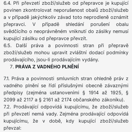
6.4. Při převzetí zboží/služeb od přepravce je kupující
povinen zkontrolovat neporušenost obalů zboží/služeb
a v případě jakýchkoliv závad toto neprodleně oznámit
přepravci. V případě shledání porušení obalu
svědčícího o neoprávněném vniknutí do zásilky nemusí
kupující zásilku od přepravce převzít.
6.5. Další práva a povinnosti stran při přepravě
zboží/služeb mohou upravit zvláštní dodací podmínky
prodávajícího, jsou-li prodávajícím vydány.
PRÁVA Z VADNÉHO PLNĚNÍ
7.1. Práva a povinnosti smluvních stran ohledně práv z
vadného plnění se řídí příslušnými obecně závaznými
předpisy (zejména ustanoveními § 1914 až 1925, §
2099 až 2117 a § 2161 až 2174 občanského zákoníku).
7.2. Prodávající odpovídá kupujícímu, že zboží/služeb
při převzetí nemá vady. Zejména prodávající odpovídá
kupujícímu, že v době, kdy kupující zboží/služeb
převzal: