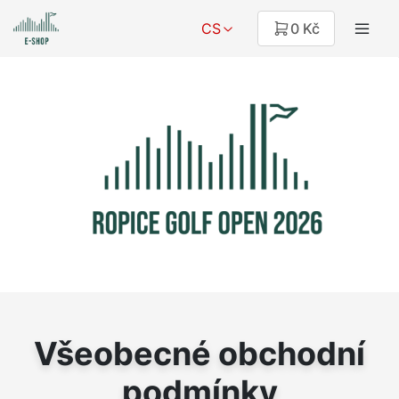
CS
0 Kč
Všeobecné obchodní
podmínky