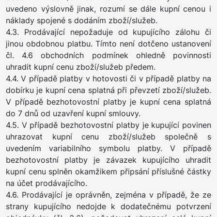
uvedeno výslovně jinak, rozumí se dále kupní cenou i
náklady spojené s dodáním zboží/služeb.
4.3. Prodávající nepožaduje od kupujícího zálohu či
jinou obdobnou platbu. Tímto není dotčeno ustanovení
čl. 4.6 obchodních podmínek ohledně povinnosti
uhradit kupní cenu zboží/služeb předem.
4.4. V případě platby v hotovosti či v případě platby na
dobírku je kupní cena splatná při převzetí zboží/služeb.
V případě bezhotovostní platby je kupní cena splatná
do 7 dnů od uzavření kupní smlouvy.
4.5. V případě bezhotovostní platby je kupující povinen
uhrazovat kupní cenu zboží/služeb společně s
uvedením variabilního symbolu platby. V případě
bezhotovostní platby je závazek kupujícího uhradit
kupní cenu splněn okamžikem připsání příslušné částky
na účet prodávajícího.
4.6. Prodávající je oprávněn, zejména v případě, že ze
strany kupujícího nedojde k dodatečnému potvrzení