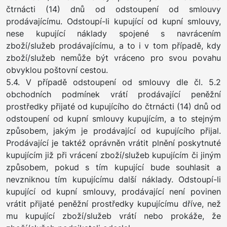
čtrnácti (14) dnů od odstoupení od smlouvy
prodávajícímu. Odstoupí-li kupující od kupní smlouvy,
nese kupující náklady spojené s navrácením
zboží/služeb prodávajícímu, a to i v tom případě, kdy
zboží/služeb nemůže být vráceno pro svou povahu
obvyklou poštovní cestou.
5.4. V případě odstoupení od smlouvy dle čl. 5.2
obchodních podmínek vrátí prodávající peněžní
prostředky přijaté od kupujícího do čtrnácti (14) dnů od
odstoupení od kupní smlouvy kupujícím, a to stejným
způsobem, jakým je prodávající od kupujícího přijal.
Prodávající je taktéž oprávněn vrátit plnění poskytnuté
kupujícím již při vrácení zboží/služeb kupujícím či jiným
způsobem, pokud s tím kupující bude souhlasit a
nevzniknou tím kupujícímu další náklady. Odstoupí-li
kupující od kupní smlouvy, prodávající není povinen
vrátit přijaté peněžní prostředky kupujícímu dříve, než
mu kupující zboží/služeb vrátí nebo prokáže, že