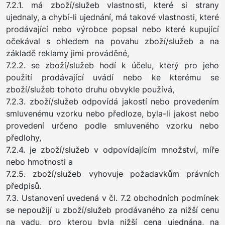
7.2.1. má zboží/služeb vlastnosti, které si strany
ujednaly, a chybí-li ujednání, má takové vlastnosti, které
prodávající nebo výrobce popsal nebo které kupující
očekával s ohledem na povahu zboží/služeb a na
základě reklamy jimi prováděné,
7.2.2. se zboží/služeb hodí k účelu, který pro jeho
použití prodávající uvádí nebo ke kterému se
zboží/služeb tohoto druhu obvykle používá,
7.2.3. zboží/služeb odpovídá jakostí nebo provedením
smluvenému vzorku nebo předloze, byla-li jakost nebo
provedení určeno podle smluveného vzorku nebo
předlohy,
7.2.4. je zboží/služeb v odpovídajícím množství, míře
nebo hmotnosti a
7.2.5. zboží/služeb vyhovuje požadavkům právních
předpisů.
7.3. Ustanovení uvedená v čl. 7.2 obchodních podmínek
se nepoužijí u zboží/služeb prodávaného za nižší cenu
na vadu, pro kterou byla nižší cena ujednána, na