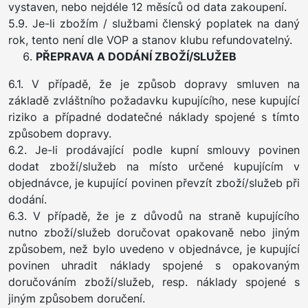
vystaven, nebo nejdéle 12 měsíců od data zakoupení.
5.9. Je-li zbožím / službami členský poplatek na daný
rok, tento není dle VOP a stanov klubu refundovatelný.
PŘEPRAVA A DODÁNÍ ZBOŽÍ/SLUŽEB
6.1. V případě, že je způsob dopravy smluven na
základě zvláštního požadavku kupujícího, nese kupující
riziko a případné dodatečné náklady spojené s tímto
způsobem dopravy.
6.2. Je-li prodávající podle kupní smlouvy povinen
dodat zboží/služeb na místo určené kupujícím v
objednávce, je kupující povinen převzít zboží/služeb při
dodání.
6.3. V případě, že je z důvodů na straně kupujícího
nutno zboží/služeb doručovat opakovaně nebo jiným
způsobem, než bylo uvedeno v objednávce, je kupující
povinen uhradit náklady spojené s opakovaným
doručováním zboží/služeb, resp. náklady spojené s
jiným způsobem doručení.