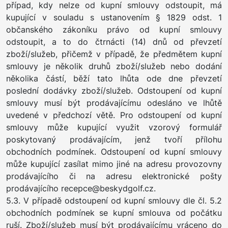
případ, kdy nelze od kupní smlouvy odstoupit, má
kupující v souladu s ustanovením § 1829 odst. 1
občanského zákoníku právo od kupní smlouvy
odstoupit, a to do čtrnácti (14) dnů od převzetí
zboží/služeb, přičemž v případě, že předmětem kupní
smlouvy je několik druhů zboží/služeb nebo dodání
několika částí, běží tato lhůta ode dne převzetí
poslední dodávky zboží/služeb. Odstoupení od kupní
smlouvy musí být prodávajícímu odesláno ve lhůtě
uvedené v předchozí větě. Pro odstoupení od kupní
smlouvy může kupující využit vzorový formulář
poskytovaný prodávajícím, jenž tvoří přílohu
obchodních podmínek. Odstoupení od kupní smlouvy
může kupující zasílat mimo jiné na adresu provozovny
prodávajícího či na adresu elektronické pošty
prodávajícího recepce@beskydgolf.cz.
5.3. V případě odstoupení od kupní smlouvy dle čl. 5.2
obchodních podmínek se kupní smlouva od počátku
ruší. Zboží/služeb musí být prodávajícímu vráceno do