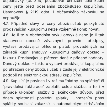
objednávky (čl. 3.6), požadovat uhrazení celé kupní
ceny ještě před odesláním zboží/služeb kupujícímu.
Ustanovení § 2119 odst. 1 občanského zákoníku se
nepoužije.
4.7. Případné slevy z ceny zboží/služeb poskytnuté
prodávajícím kupujícímu nelze vzájemně kombinovat.
4.8. Je-li to v obchodním styku obvyklé nebo je-li tak
stanoveno obecně závaznými právními předpisy,
vystaví prodávající ohledně plateb prováděných na
základě kupní smlouvy kupujícímu daňový doklad –
fakturu. Prodávající je plátcem daně z přidané hodnoty.
Daňový doklad – fakturu vystaví prodávající kupujícímu
po uhrazení ceny zboží/služeb a zašle jej v elektronické
podobě na elektronickou adresu kupujícího.
4.9. Kupující je povinen i v režimu "platby na splátky" či
"pravidelná fakturace" zaplatit celou službu, a to i v
případě ukončení služby z jakéhokoliv důvodu před
dnem splatnosti poslední splátky. Uhrazením první
splátky souhlasí zákazník s automatickým strháváním