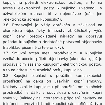
kupujícímu potvrdí elektronickou poštou, a to na
adresu elektronické pošty kupujícího uvedenou v
uživatelském rozhraní či v objednávce (dále jen
„elektronická adresa kupujícího“).
3.6. Prodávající je vždy oprávněn v závislosti na
charakteru objednávky (množství zboží/služby, výše
kupní ceny, předpokládané náklady na dopravu)
požádat kupujícího o dodatečné potvrzení objednávky
(například písemně či telefonicky).
3.7. Smluvní vztah mezi prodávajícím a kupujícím
vzniká doručením přijetí objednávky (akceptací), jež je
prodávajícím zasláno kupujícímu elektronickou poštou,
a to na adresu elektronické pošty kupujícího.
3.8. Kupující souhlasí s použitím komunikačních
prostředků na dálku při uzavírání kupní smlouvy.
Náklady vzniklé kupujícímu při použití komunikačních
prostředků na dálku v souvislosti s uzavřením kupní
smlouvy (náklady na internetové připojení, náklady na
telefonní hovory) si hradí kupující sám, přičemž tyto